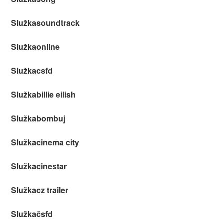
Služkasoundtrack
Služkaonline
Služkacsfd
Služkabillie eilish
Služkabombuj
Služkacinema city
Služkacinestar
Služkacz trailer
Služkačsfd