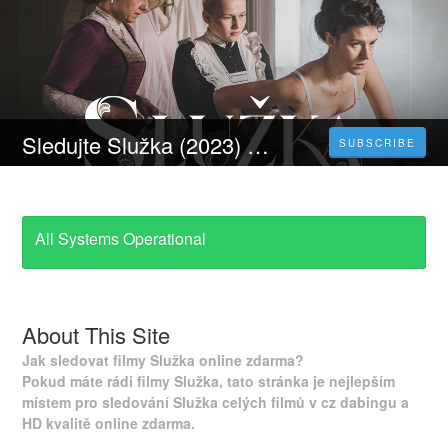
Sledujte Služka (2023) Celý Film Online Česka Titulky Zdarma HD 1080p
SUBSCRIBE
All Systems Operational
About This Site
Jak sledovat filmy Služka online zdarma?
Pokud máte rádi filmy Služka, tato stránka je nejlepším
místem pro sledování Služka celých filmů v cz dabingu a
HD kvalitě online zdarma.