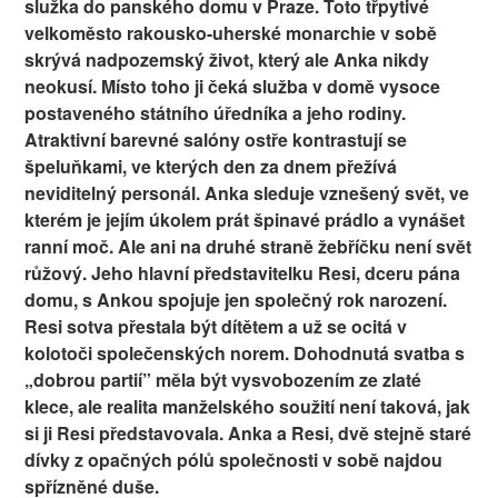
služka do panského domu v Praze. Toto třpytivé
velkoměsto rakousko-uherské monarchie v sobě
skrývá nadpozemský život, který ale Anka nikdy
neokusí. Místo toho ji čeká služba v domě vysoce
postaveného státního úředníka a jeho rodiny.
Atraktivní barevné salóny ostře kontrastují se
špeluňkami, ve kterých den za dnem přežívá
neviditelný personál. Anka sleduje vznešený svět, ve
kterém je jejím úkolem prát špinavé prádlo a vynášet
ranní moč. Ale ani na druhé straně žebříčku není svět
růžový. Jeho hlavní představitelku Resi, dceru pána
domu, s Ankou spojuje jen společný rok narození.
Resi sotva přestala být dítětem a už se ocitá v
kolotoči společenských norem. Dohodnutá svatba s
„dobrou partií” měla být vysvobozením ze zlaté
klece, ale realita manželského soužití není taková, jak
si ji Resi představovala. Anka a Resi, dvě stejně staré
dívky z opačných pólů společnosti v sobě najdou
spřízněné duše.